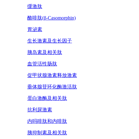
缓激肽
酪啡肽(β-Casomorphin)
胃泌素
生长激素及生长因子
胰岛素及相关肽
血管活性肠肽
促甲状腺激素释放激素
垂体腺苷环化酶激活肽
蛋白激酶及相关肽
抗利尿激素
内吗啡肽和内啡肽
胰抑制素及相关肽