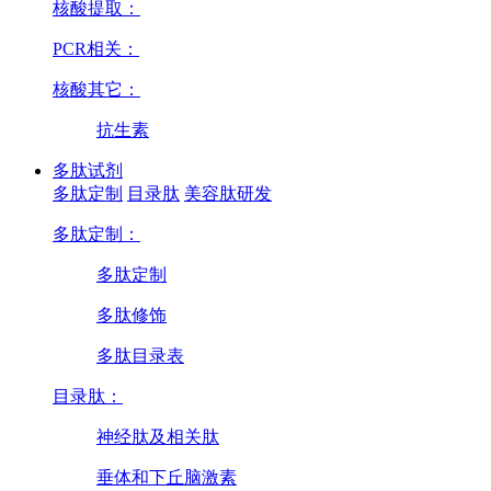
核酸提取：
PCR相关：
核酸其它：
抗生素
多肽试剂
多肽定制
目录肽
美容肽研发
多肽定制：
多肽定制
多肽修饰
多肽目录表
目录肽：
神经肽及相关肽
垂体和下丘脑激素