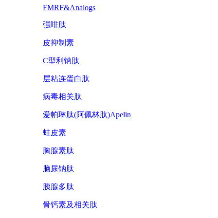
FMRF&Analogs
强啡肽
皮抑制素
C型利钠肽
层粘连蛋白肽
病毒相关肽
爱帕琳肽(阿佩林肽)Apelin
蛙皮素
胸腺素肽
脑尿钠肽
胰腺多肽
骨钙素及相关肽