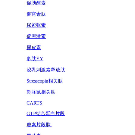
促胰酶素
催宫素肽
尿紧张素
促黑激素
尿皮素
多肽YY
泌乳刺激素释放肽
Stresscopin相关肽
刺豚鼠相关肽
CARTS
GTP结合蛋白片段
瘦素片段肽