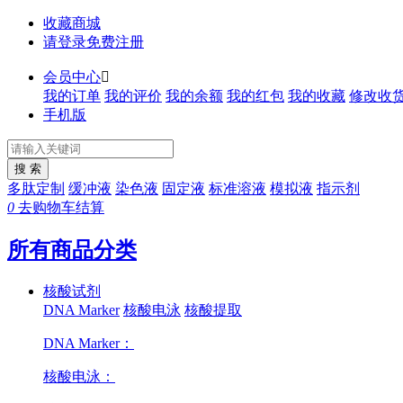
收藏商城
请登录
免费注册
会员中心

我的订单
我的评价
我的余额
我的红包
我的收藏
修改收
手机版
多肽定制
缓冲液
染色液
固定液
标准溶液
模拟液
指示剂
0
去购物车结算
所有商品分类
核酸试剂
DNA Marker
核酸电泳
核酸提取
DNA Marker：
核酸电泳：