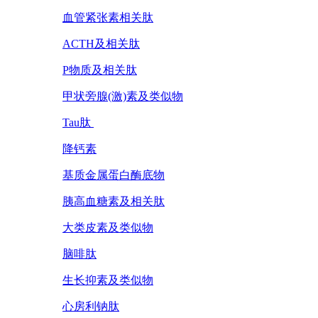
血管紧张素相关肽
ACTH及相关肽
P物质及相关肽
甲状旁腺(激)素及类似物
Tau肽
降钙素
基质金属蛋白酶底物
胰高血糖素及相关肽
大类皮素及类似物
脑啡肽
生长抑素及类似物
心房利钠肽