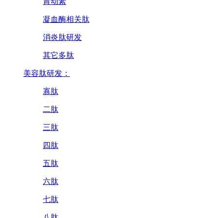
胃动素
凝血酶相关肽
消炎肽研发
其它多肽
美容肽研发：
寡肽
二肽
三肽
四肽
五肽
六肽
七肽
八肽