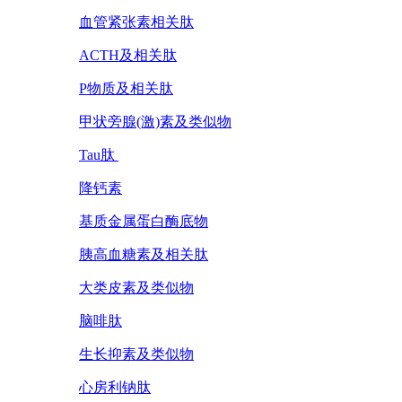
血管紧张素相关肽
ACTH及相关肽
P物质及相关肽
甲状旁腺(激)素及类似物
Tau肽
降钙素
基质金属蛋白酶底物
胰高血糖素及相关肽
大类皮素及类似物
脑啡肽
生长抑素及类似物
心房利钠肽