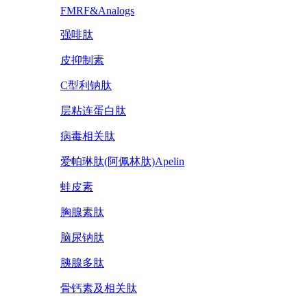
FMRF&Analogs
强啡肽
皮抑制素
C型利钠肽
层粘连蛋白肽
病毒相关肽
爱帕琳肽(阿佩林肽)Apelin
蛙皮素
胸腺素肽
脑尿钠肽
胰腺多肽
骨钙素及相关肽