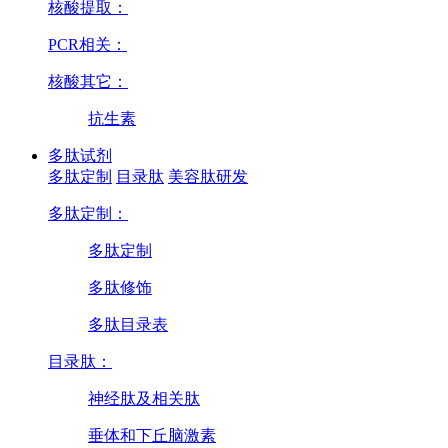
核酸提取：
PCR相关：
核酸其它：
抗生素
多肽试剂
多肽定制
目录肽
美容肽研发
多肽定制：
多肽定制
多肽修饰
多肽目录表
目录肽：
神经肽及相关肽
垂体和下丘脑激素