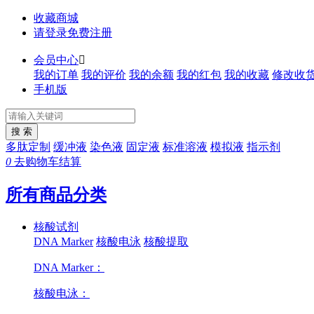
收藏商城
请登录
免费注册
会员中心

我的订单
我的评价
我的余额
我的红包
我的收藏
修改收
手机版
多肽定制
缓冲液
染色液
固定液
标准溶液
模拟液
指示剂
0
去购物车结算
所有商品分类
核酸试剂
DNA Marker
核酸电泳
核酸提取
DNA Marker：
核酸电泳：