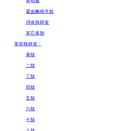
胃动素
凝血酶相关肽
消炎肽研发
其它多肽
美容肽研发：
寡肽
二肽
三肽
四肽
五肽
六肽
七肽
八肽