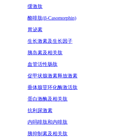
缓激肽
酪啡肽(β-Casomorphin)
胃泌素
生长激素及生长因子
胰岛素及相关肽
血管活性肠肽
促甲状腺激素释放激素
垂体腺苷环化酶激活肽
蛋白激酶及相关肽
抗利尿激素
内吗啡肽和内啡肽
胰抑制素及相关肽