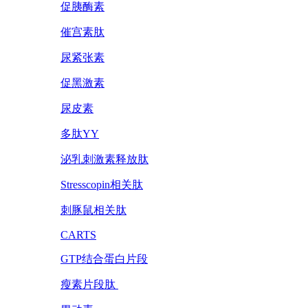
促胰酶素
催宫素肽
尿紧张素
促黑激素
尿皮素
多肽YY
泌乳刺激素释放肽
Stresscopin相关肽
刺豚鼠相关肽
CARTS
GTP结合蛋白片段
瘦素片段肽