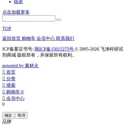
筛选
点击加载更多
TOP
返回首页
购物车
会员中心
联系我们
ICP备案证书号:
闽ICP备15015275号
© 2005-2026 飞净科研试
剂商城 版权所有，并保留所有权利。
powered by 素材火
󰀁
首页
󰀂
分类
󰀃
搜索
󰀄
购物车
0
󰀅
会员中心
0
确定
取消
品牌