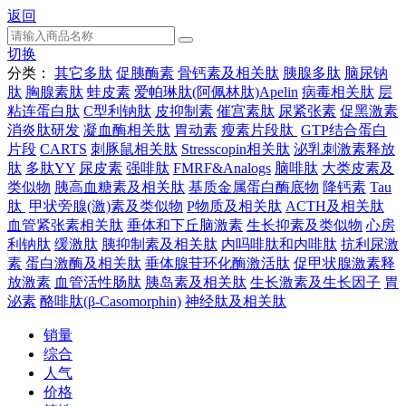
返回
切换
分类：
其它多肽
促胰酶素
骨钙素及相关肽
胰腺多肽
脑尿钠
肽
胸腺素肽
蛙皮素
爱帕琳肽(阿佩林肽)Apelin
病毒相关肽
层
粘连蛋白肽
C型利钠肽
皮抑制素
催宫素肽
尿紧张素
促黑激素
消炎肽研发
凝血酶相关肽
胃动素
瘦素片段肽
GTP结合蛋白
片段
CARTS
刺豚鼠相关肽
Stresscopin相关肽
泌乳刺激素释放
肽
多肽YY
尿皮素
强啡肽
FMRF&Analogs
脑啡肽
大类皮素及
类似物
胰高血糖素及相关肽
基质金属蛋白酶底物
降钙素
Tau
肽
甲状旁腺(激)素及类似物
P物质及相关肽
ACTH及相关肽
血管紧张素相关肽
垂体和下丘脑激素
生长抑素及类似物
心房
利钠肽
缓激肽
胰抑制素及相关肽
内吗啡肽和内啡肽
抗利尿激
素
蛋白激酶及相关肽
垂体腺苷环化酶激活肽
促甲状腺激素释
放激素
血管活性肠肽
胰岛素及相关肽
生长激素及生长因子
胃
泌素
酪啡肽(β-Casomorphin)
神经肽及相关肽
销量
综合
人气
价格