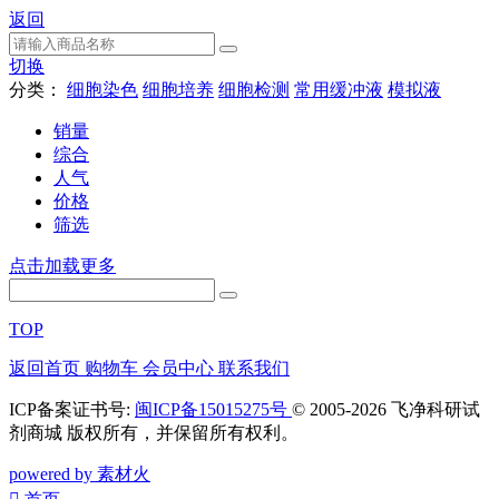
返回
切换
分类：
细胞染色
细胞培养
细胞检测
常用缓冲液
模拟液
销量
综合
人气
价格
筛选
点击加载更多
TOP
返回首页
购物车
会员中心
联系我们
ICP备案证书号:
闽ICP备15015275号
© 2005-2026 飞净科研试
剂商城 版权所有，并保留所有权利。
powered by 素材火