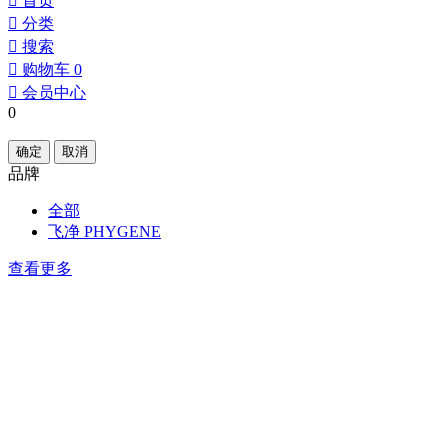
󰀁
首页
󰀂
分类
󰀃
搜索
󰀄
购物车
0
󰀅
会员中心
0
确定
取消
品牌
全部
飞净 PHYGENE
查看更多