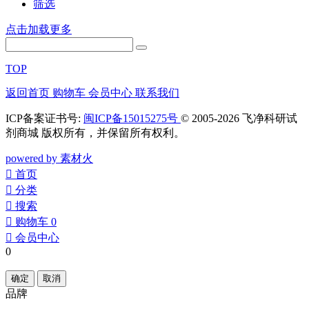
筛选
点击加载更多
TOP
返回首页
购物车
会员中心
联系我们
ICP备案证书号:
闽ICP备15015275号
© 2005-2026 飞净科研试
剂商城 版权所有，并保留所有权利。
powered by 素材火
󰀁
首页
󰀂
分类
󰀃
搜索
󰀄
购物车
0
󰀅
会员中心
0
确定
取消
品牌