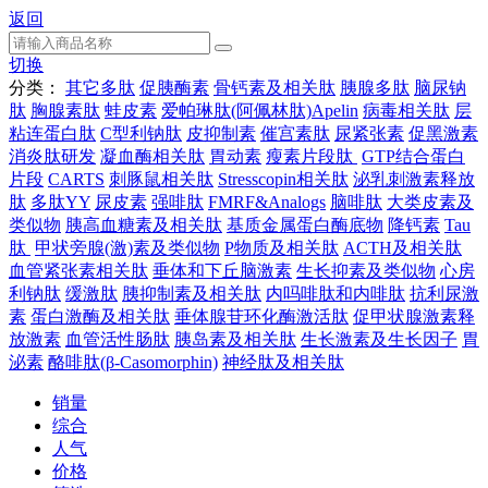
返回
切换
分类：
其它多肽
促胰酶素
骨钙素及相关肽
胰腺多肽
脑尿钠
肽
胸腺素肽
蛙皮素
爱帕琳肽(阿佩林肽)Apelin
病毒相关肽
层
粘连蛋白肽
C型利钠肽
皮抑制素
催宫素肽
尿紧张素
促黑激素
消炎肽研发
凝血酶相关肽
胃动素
瘦素片段肽
GTP结合蛋白
片段
CARTS
刺豚鼠相关肽
Stresscopin相关肽
泌乳刺激素释放
肽
多肽YY
尿皮素
强啡肽
FMRF&Analogs
脑啡肽
大类皮素及
类似物
胰高血糖素及相关肽
基质金属蛋白酶底物
降钙素
Tau
肽
甲状旁腺(激)素及类似物
P物质及相关肽
ACTH及相关肽
血管紧张素相关肽
垂体和下丘脑激素
生长抑素及类似物
心房
利钠肽
缓激肽
胰抑制素及相关肽
内吗啡肽和内啡肽
抗利尿激
素
蛋白激酶及相关肽
垂体腺苷环化酶激活肽
促甲状腺激素释
放激素
血管活性肠肽
胰岛素及相关肽
生长激素及生长因子
胃
泌素
酪啡肽(β-Casomorphin)
神经肽及相关肽
销量
综合
人气
价格